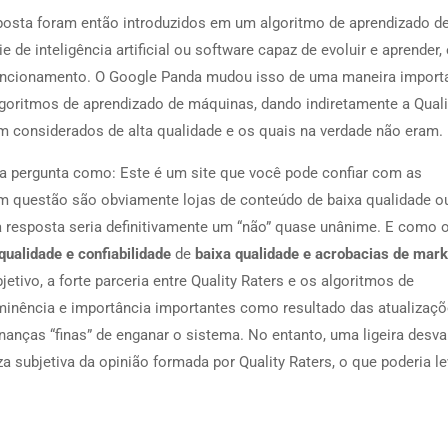
sposta foram então introduzidos em um algoritmo de aprendizado d
e inteligência artificial ou software capaz de evoluir e aprender,
u funcionamento. O Google Panda mudou isso de uma maneira import
goritmos de aprendizado de máquinas, dando indiretamente a Quali
m considerados de alta qualidade e os quais na verdade não eram.
a pergunta como: Este é um site que você pode confiar com as
em questão são obviamente lojas de conteúdo de baixa qualidade ou
 a resposta seria definitivamente um “não” quase unânime. E como 
qualidade e confiabilidade
de
baixa qualidade e acrobacias de mark
jetivo, a forte parceria entre Quality Raters e os algoritmos de
inência e importância importantes como resultado das atualizaçõ
finanças “finas” de enganar o sistema. No entanto, uma ligeira des
 subjetiva da opinião formada por Quality Raters, o que poderia le