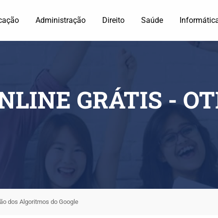
cação
Administração
Direito
Saúde
Informátic
NLINE GRÁTIS - O
ão dos Algoritmos do Google