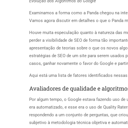
Evolução dos Algoritmos do Google
Examinamos a forma como a Panda chegou na intern
Vamos agora discutir em detalhes o que o Panda 
Houve muita especulação quanto à natureza das mud
perder a visibilidade de SEO de forma tão importan
apresentação de teorias sobre o que os novos algor
estratégias de SEO de um site para serem usados ​​
casos, ganhar novamente o favor do Google e parti
Aqui está uma lista de fatores identificados nessa
Avaliadores de qualidade e algoritmos 
Por algum tempo, o Google estava fazendo uso de 
era automatizado, e esse era o uso de Quality Raters.
respondendo a um conjunto de perguntas, que criou 
subjetivo à metodologia técnica objetiva e automa