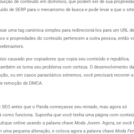
ibuição de conteúdo em domínios, que podem ser de sua proprieda
ruído de SERP para o mecanismo de busca e pode levar a que o site
sar uma tag canônica simples para redirecioná-los para um URL d
ios e propriedades do conteúdo pertencem a outra pessoa, então v
 webmasters.
juízo causado por copiadores que copia seu conteúdo e republica,
 também se torna seu problema com certeza. O desenvolvimento da
ação, ou em casos parasitários extremos, você precisará recorrer a
 de remoção de DMCA.
e de SEO antes que o Panda começasse seu reinado, mas agora só
stá como funciona. Suponha que você tenha uma página com conte
utique online usando a palavra chave
Moda Jovem
. Agora, se você f
uma pequena alteração, e coloca agora a palavra chave
Moda Fem