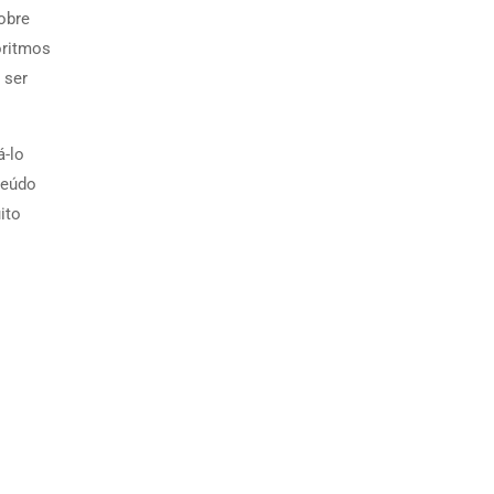
obre
oritmos
 ser
á-lo
teúdo
ito