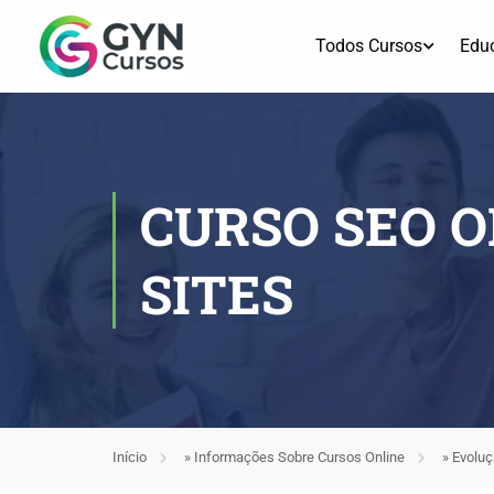
Todos Cursos
Edu
CURSO SEO O
SITES
Início
»
Informações Sobre Cursos Online
»
Evoluç