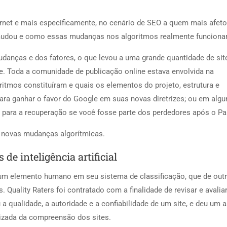
et e mais especificamente, no cenário de SEO a quem mais afeto
mudou e como essas mudanças nos algoritmos realmente funciona
anças e dos fatores, o que levou a uma grande quantidade de sit
te. Toda a comunidade de publicação online estava envolvida na
itmos constituíram e quais os elementos do projeto, estrutura e
para ganhar o favor do Google em suas novas diretrizes; ou em algu
r para a recuperação se você fosse parte dos perdedores após o Pa
s novas mudanças algorítmicas.
de inteligência artificial
um elemento humano em seu sistema de classificação, que de out
 Quality Raters foi contratado com a finalidade de revisar e avaliar
a qualidade, a autoridade e a confiabilidade de um site, e deu um 
tizada da compreensão dos sites.