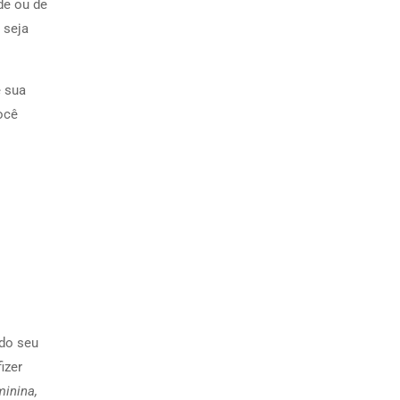
de ou de
 seja
e sua
ocê
údo seu
izer
inina,