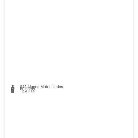
848
Alunos Matriculados
60 horas
12
Aulas