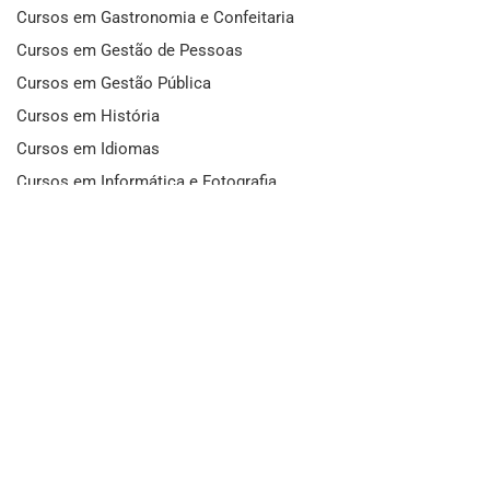
Cursos em Gastronomia e Confeitaria
Cursos em Gestão de Pessoas
Cursos em Gestão Pública
Cursos em História
Cursos em Idiomas
Cursos em Informática e Fotografia
Cursos em Letras
Cursos em Marketing
Cursos em Matemática
Cursos em Mecânica
Cursos em Medicina
Cursos em Meio Ambiente
Cursos em Moda e Beleza
Cursos em Música
Cursos em Odontologia