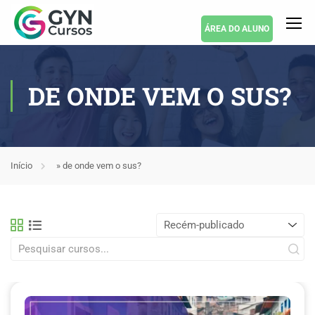
ÁREA DO ALUNO
DE ONDE VEM O SUS?
Início
»
de onde vem o sus?