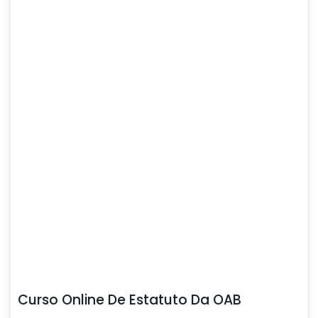
Curso Online De Estatuto Da OAB