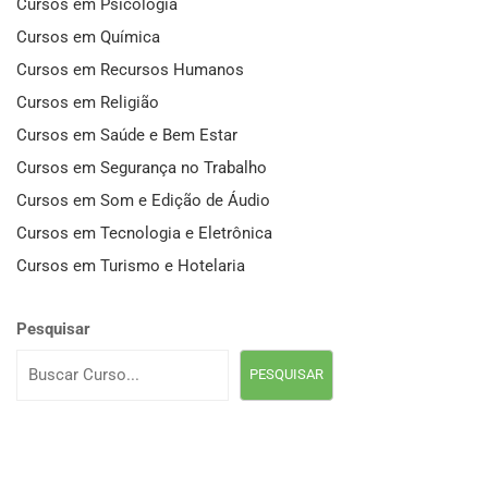
Cursos em Psicologia
Cursos em Química
Cursos em Recursos Humanos
Cursos em Religião
Cursos em Saúde e Bem Estar
Cursos em Segurança no Trabalho
Cursos em Som e Edição de Áudio
Cursos em Tecnologia e Eletrônica
Cursos em Turismo e Hotelaria
Pesquisar
PESQUISAR