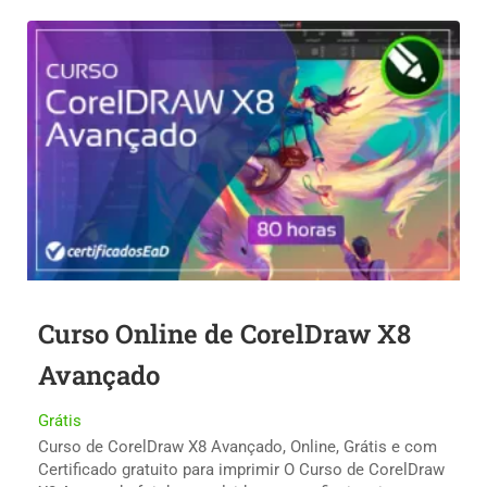
Curso Online de CorelDraw X8
Avançado
Grátis
Curso de CorelDraw X8 Avançado, Online, Grátis e com
Certificado gratuito para imprimir O Curso de CorelDraw