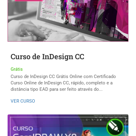
Curso de InDesign CC
Grátis
Curso de InDesign CC Grátis Online com Certificado
Curso Online de InDesign CC, rápido, completo e a
distância tipo EAD para ser feito através do...
VER CURSO