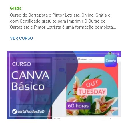
Grátis
Curso de Cartazista e Pintor Letrista, Online, Grátis e
com Certificado gratuito para imprimir O Curso de
Cartazista e Pintor Letrista é uma formação completa...
VER CURSO