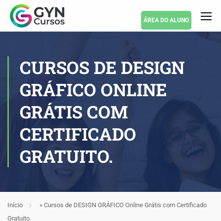
ÁREA DO ALUNO
CURSOS DE DESIGN
GRÁFICO ONLINE
GRÁTIS COM
CERTIFICADO
GRATUITO.
Início
»
Cursos de DESIGN GRÁFICO Online Grátis com Certificado
Gratuito.