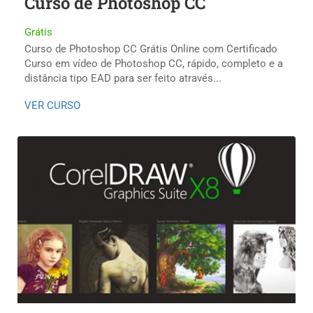
Curso de Photoshop CC
Grátis
Curso de Photoshop CC Grátis Online com Certificado
Curso em vídeo de Photoshop CC, rápido, completo e a
distância tipo EAD para ser feito através...
VER CURSO