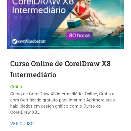
Curso Online de CorelDraw X8
Intermediário
Grátis
Curso de CorelDraw X8 Intermediário, Online, Grátis e
com Certificado gratuito para imprimir Aprimore suas
habilidades em design gráfico com o Curso de
CorelDraw X8...
VER CURSO