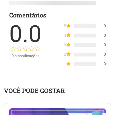
Comentários
0.0
5
0
4
0
3
0
2
0
0
classificações
1
0
VOCÊ PODE GOSTAR