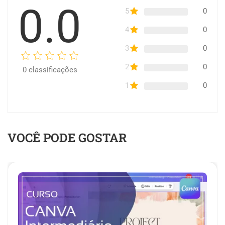
0.0
5
0
4
0
3
0
2
0
0
classificações
1
0
VOCÊ PODE GOSTAR