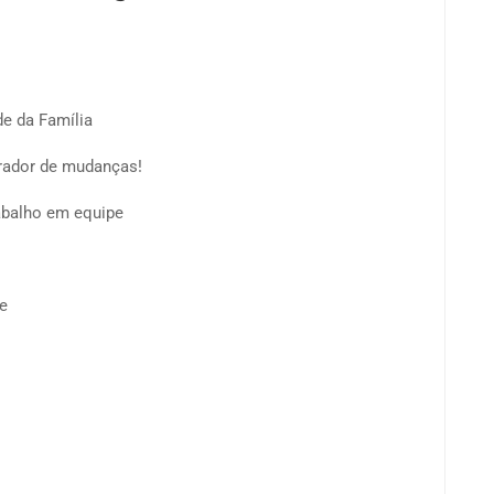
de da Família
rador de mudanças!
rabalho em equipe
e