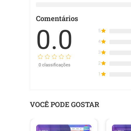
Comentários
0.0
5
4
3
2
0
classificações
1
VOCÊ PODE GOSTAR