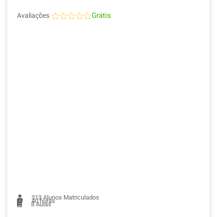
Grátis
Avaliações
313
Alunos Matriculados
40 horas
8
Aulas