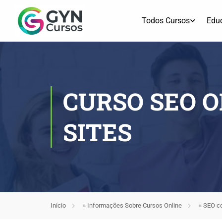
Todos Cursos
Edu
CURSO SEO O
SITES
Início
»
Informações Sobre Cursos Online
»
SEO co