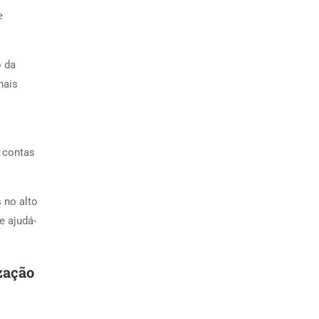
e
o da
nais
o contas
 no alto
e ajudá-
zação