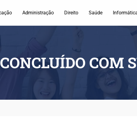
cação
Administração
Direito
Saúde
Informátic
CONCLUÍDO COM S