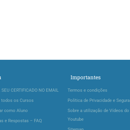
u
Importantes
 SEU CERTIFICADO NO EMAIL
Termos e condições
 todos os Cursos
Política de Privacidade e Segur
ar como Aluno
Sobre a utilização de Vídeos do
Youtube
as e Respostas – FAQ
Sitemap