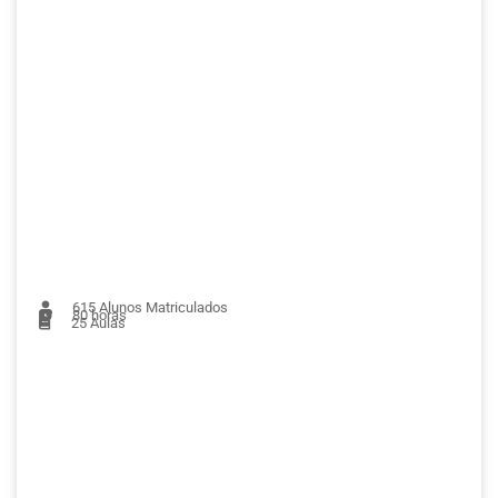
615
Alunos Matriculados
80 horas
25
Aulas