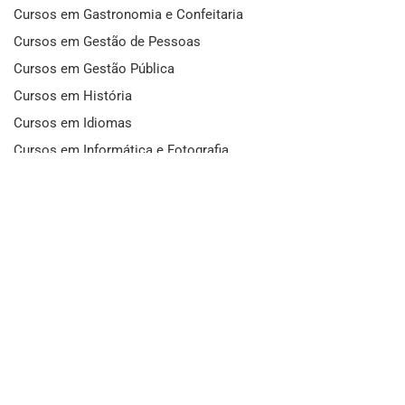
Cursos em Gastronomia e Confeitaria
Cursos em Gestão de Pessoas
Cursos em Gestão Pública
Cursos em História
Cursos em Idiomas
Cursos em Informática e Fotografia
Cursos em Letras
Cursos em Marketing
Cursos em Matemática
Cursos em Mecânica
Cursos em Medicina
Cursos em Meio Ambiente
Cursos em Moda e Beleza
Cursos em Música
Cursos em Odontologia