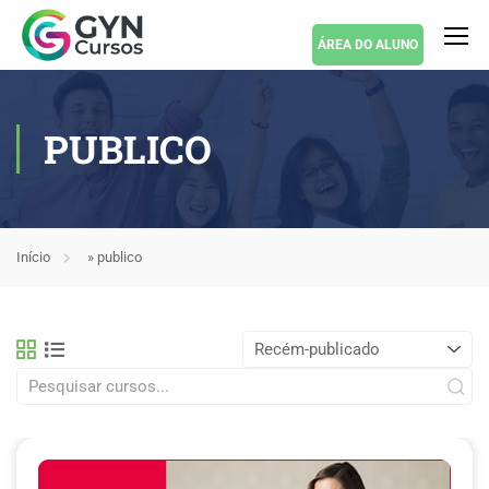
ÁREA DO ALUNO
PUBLICO
Início
»
publico