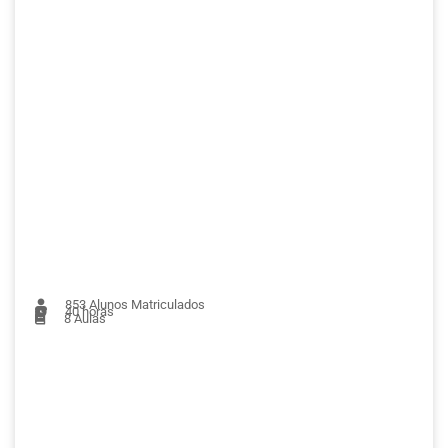
853
Alunos Matriculados
40 horas
8
Aulas