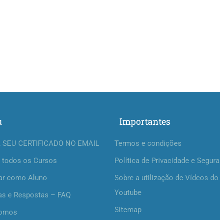
u
Importantes
 SEU CERTIFICADO NO EMAIL
Termos e condições
 todos os Cursos
Política de Privacidade e Segur
ar como Aluno
Sobre a utilização de Vídeos do
Youtube
as e Respostas – FAQ
Sitemap
omos