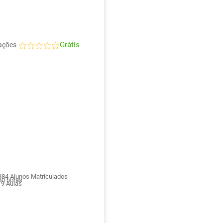
Grátis
ações
884
Alunos Matriculados
0 horas
19
Aulas