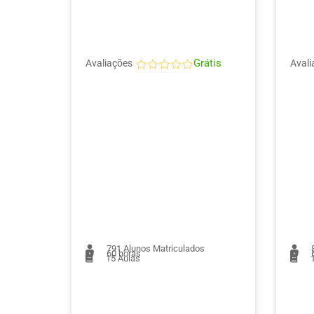
Grátis
Avaliações
Avali
791
Alunos Matriculados
60 horas
6
15
Aulas