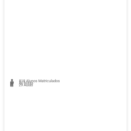
818
Alunos Matriculados
80 horas
29
Aulas