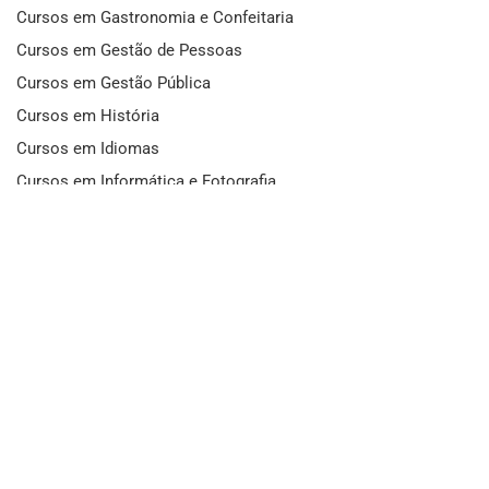
Cursos em Gastronomia e Confeitaria
Cursos em Gestão de Pessoas
Cursos em Gestão Pública
Cursos em História
Cursos em Idiomas
Cursos em Informática e Fotografia
Cursos em Letras
Cursos em Marketing
Cursos em Matemática
Cursos em Mecânica
Cursos em Medicina
Cursos em Meio Ambiente
Cursos em Moda e Beleza
Cursos em Música
Cursos em Odontologia