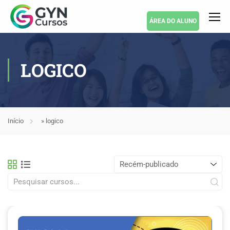
ÁREA DO ALUNO
LOGICO
Início
»
logico