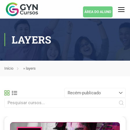
ÁREA DO ALUNO
LAYERS
Início
»
layers