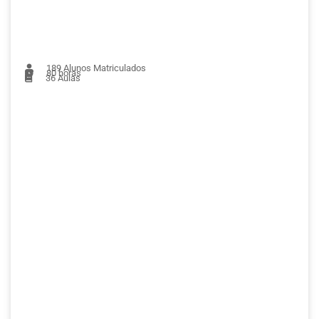
189
Alunos Matriculados
80 horas
36
Aulas