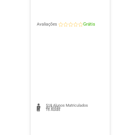
Grátis
Avaliações
518
Alunos Matriculados
40 horas
16
Aulas