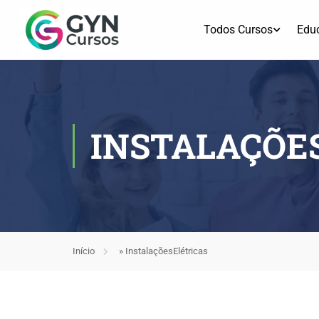
Todos Cursos
Edu
INSTALAÇÕE
Início
»
InstalaçõesElétricas