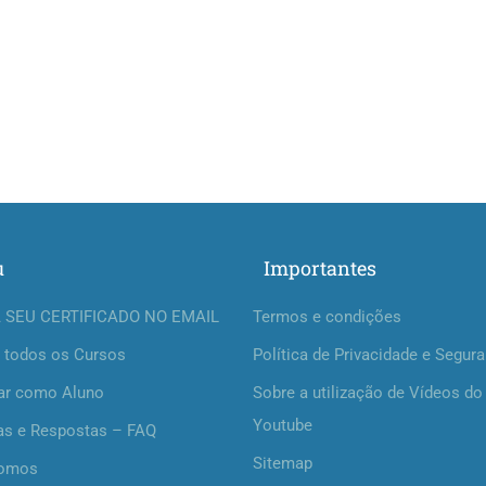
u
Importantes
 SEU CERTIFICADO NO EMAIL
Termos e condições
 todos os Cursos
Política de Privacidade e Segur
ar como Aluno
Sobre a utilização de Vídeos do
Youtube
as e Respostas – FAQ
Sitemap
omos