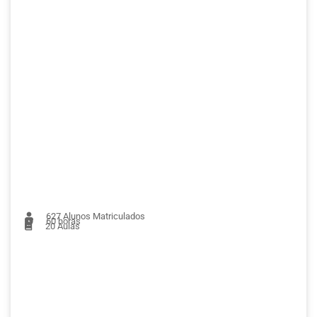
627
Alunos Matriculados
60 horas
20
Aulas