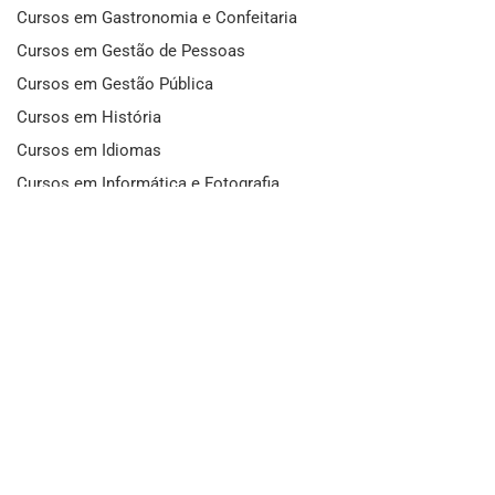
Cursos em Gastronomia e Confeitaria
Cursos em Gestão de Pessoas
Cursos em Gestão Pública
Cursos em História
Cursos em Idiomas
Cursos em Informática e Fotografia
Cursos em Letras
Cursos em Marketing
Cursos em Matemática
Cursos em Mecânica
Cursos em Medicina
Cursos em Meio Ambiente
Cursos em Moda e Beleza
Cursos em Música
Cursos em Odontologia