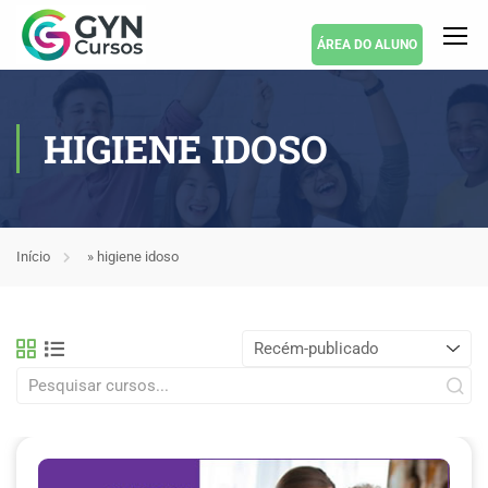
ÁREA DO ALUNO
HIGIENE IDOSO
Início
»
higiene idoso