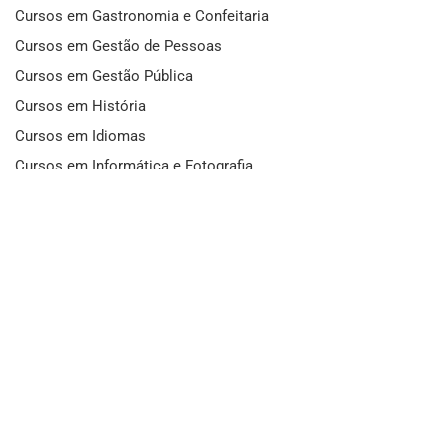
Cursos em Gastronomia e Confeitaria
Cursos em Gestão de Pessoas
Cursos em Gestão Pública
Cursos em História
Cursos em Idiomas
Cursos em Informática e Fotografia
Cursos em Letras
Cursos em Marketing
Cursos em Matemática
Cursos em Mecânica
Cursos em Medicina
Cursos em Meio Ambiente
Cursos em Moda e Beleza
Cursos em Música
Cursos em Odontologia