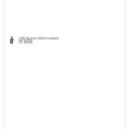
745
Alunos Matriculados
60 horas
22
Aulas