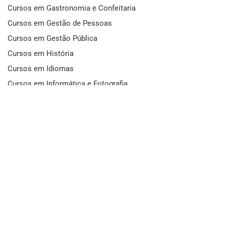
Cursos em Gastronomia e Confeitaria
Cursos em Gestão de Pessoas
Cursos em Gestão Pública
Cursos em História
Cursos em Idiomas
Cursos em Informática e Fotografia
Cursos em Letras
Cursos em Marketing
Cursos em Matemática
Cursos em Mecânica
Cursos em Medicina
Cursos em Meio Ambiente
Cursos em Moda e Beleza
Cursos em Música
Cursos em Odontologia