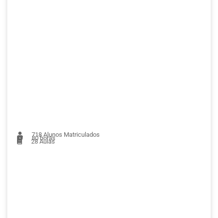
718
Alunos Matriculados
80 horas
28
Aulas