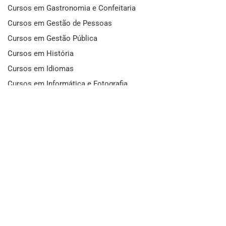
Cursos em Gastronomia e Confeitaria
Cursos em Gestão de Pessoas
Cursos em Gestão Pública
Cursos em História
Cursos em Idiomas
Cursos em Informática e Fotografia
Cursos em Letras
Cursos em Marketing
Cursos em Matemática
Cursos em Mecânica
Cursos em Medicina
Cursos em Meio Ambiente
Cursos em Moda e Beleza
Cursos em Música
Cursos em Odontologia