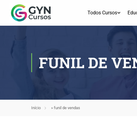
Todos Cursos
Edu
FUNIL DE V
Início
»
funil de vendas