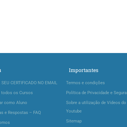
u
Importantes
 SEU CERTIFICADO NO EMAIL
Termos e condições
 todos os Cursos
Política de Privacidade e Segur
ar como Aluno
Sobre a utilização de Vídeos do
Youtube
as e Respostas – FAQ
Sitemap
omos