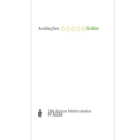
Grátis
Avaliações
798
Alunos Matriculados
40 horas
11
Aulas