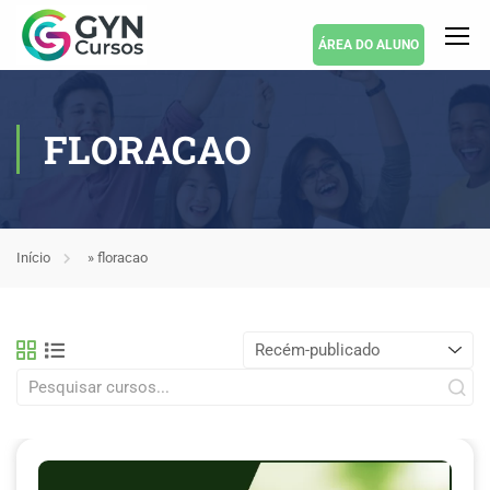
ÁREA DO ALUNO
FLORACAO
Início
»
floracao