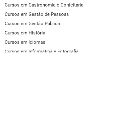
Cursos em Gastronomia e Confeitaria
Cursos em Gestão de Pessoas
Cursos em Gestão Pública
Cursos em História
Cursos em Idiomas
Cursos em Informática e Fotografia
Cursos em Letras
Cursos em Marketing
Cursos em Matemática
Cursos em Mecânica
Cursos em Medicina
Cursos em Meio Ambiente
Cursos em Moda e Beleza
Cursos em Música
Cursos em Odontologia