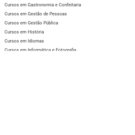
Cursos em Gastronomia e Confeitaria
Cursos em Gestão de Pessoas
Cursos em Gestão Pública
Cursos em História
Cursos em Idiomas
Cursos em Informática e Fotografia
Cursos em Letras
Cursos em Marketing
Cursos em Matemática
Cursos em Mecânica
Cursos em Medicina
Cursos em Meio Ambiente
Cursos em Moda e Beleza
Cursos em Música
Cursos em Odontologia