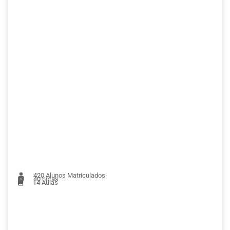
420
Alunos Matriculados
40 horas
14
Aulas