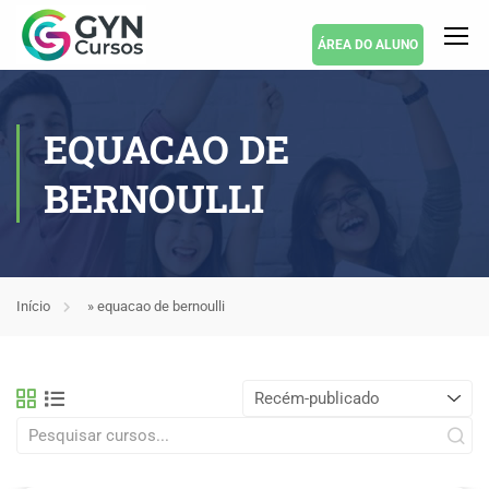
ÁREA DO ALUNO
EQUACAO DE
BERNOULLI
Início
»
equacao de bernoulli