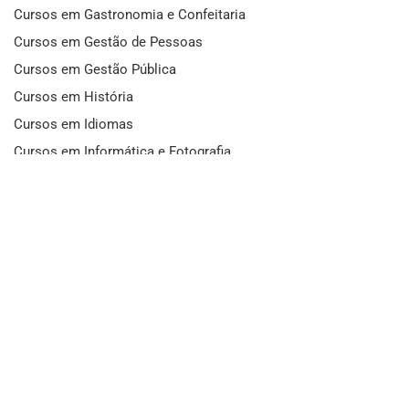
Cursos em Gastronomia e Confeitaria
Cursos em Gestão de Pessoas
Cursos em Gestão Pública
Cursos em História
Cursos em Idiomas
Cursos em Informática e Fotografia
Cursos em Letras
Cursos em Marketing
Cursos em Matemática
Cursos em Mecânica
Cursos em Medicina
Cursos em Meio Ambiente
Cursos em Moda e Beleza
Cursos em Música
Cursos em Odontologia