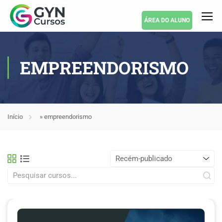
ÁREA DO ALUNO
EMPREENDORISMO
Início
»
empreendorismo