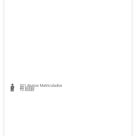
321
Alunos Matriculados
40 horas
10
Aulas