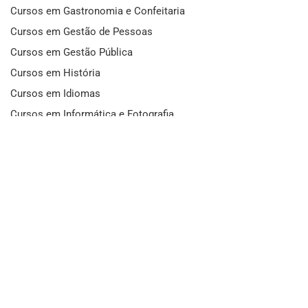
Cursos em Gastronomia e Confeitaria
Cursos em Gestão de Pessoas
Cursos em Gestão Pública
Cursos em História
Cursos em Idiomas
Cursos em Informática e Fotografia
Cursos em Letras
Cursos em Marketing
Cursos em Matemática
Cursos em Mecânica
Cursos em Medicina
Cursos em Meio Ambiente
Cursos em Moda e Beleza
Cursos em Música
Cursos em Odontologia