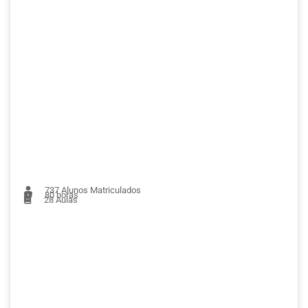
737
Alunos Matriculados
80 horas
28
Aulas