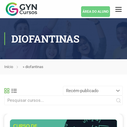
ÁREA DO ALUNO
DIOFANTINAS
Início
»
diofantinas