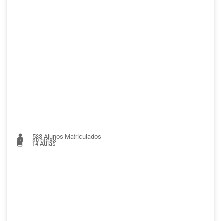
583
Alunos Matriculados
40 horas
14
Aulas