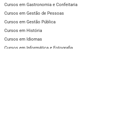
Cursos em Gastronomia e Confeitaria
Cursos em Gestão de Pessoas
Cursos em Gestão Pública
Cursos em História
Cursos em Idiomas
Cursos em Informática e Fotografia
Cursos em Letras
Cursos em Marketing
Cursos em Matemática
Cursos em Mecânica
Cursos em Medicina
Cursos em Meio Ambiente
Cursos em Moda e Beleza
Cursos em Música
Cursos em Odontologia