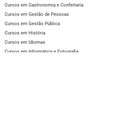
Cursos em Gastronomia e Confeitaria
Cursos em Gestão de Pessoas
Cursos em Gestão Pública
Cursos em História
Cursos em Idiomas
Cursos em Informática e Fotografia
Cursos em Letras
Cursos em Marketing
Cursos em Matemática
Cursos em Mecânica
Cursos em Medicina
Cursos em Meio Ambiente
Cursos em Moda e Beleza
Cursos em Música
Cursos em Odontologia