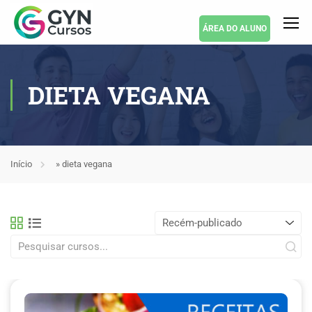
ÁREA DO ALUNO
DIETA VEGANA
Início
»
dieta vegana