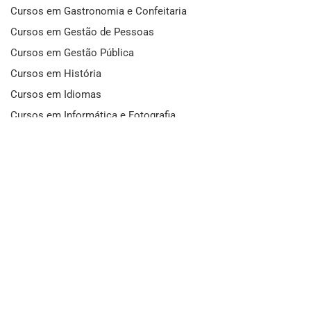
Cursos em Gastronomia e Confeitaria
Cursos em Gestão de Pessoas
Cursos em Gestão Pública
Cursos em História
Cursos em Idiomas
Cursos em Informática e Fotografia
Cursos em Letras
Cursos em Marketing
Cursos em Matemática
Cursos em Mecânica
Cursos em Medicina
Cursos em Meio Ambiente
Cursos em Moda e Beleza
Cursos em Música
Cursos em Odontologia