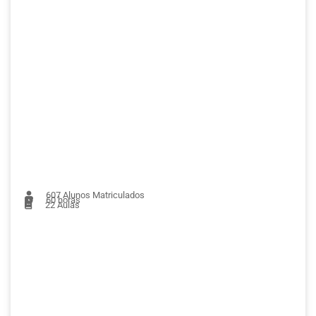
607
Alunos Matriculados
60 horas
22
Aulas