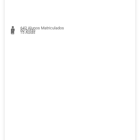
642
Alunos Matriculados
60 horas
15
Aulas