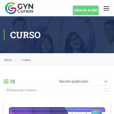
ÁREA DO ALUNO
CURSO
Início
»
curso