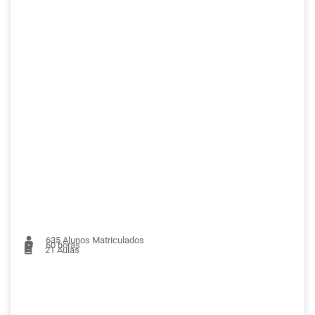
635
Alunos Matriculados
60 horas
21
Aulas