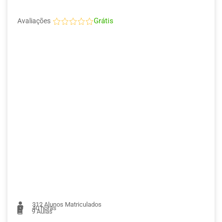
Grátis
Avaliações
312
Alunos Matriculados
40 horas
9
Aulas