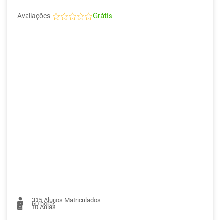
Grátis
Avaliações
315
Alunos Matriculados
60 horas
10
Aulas