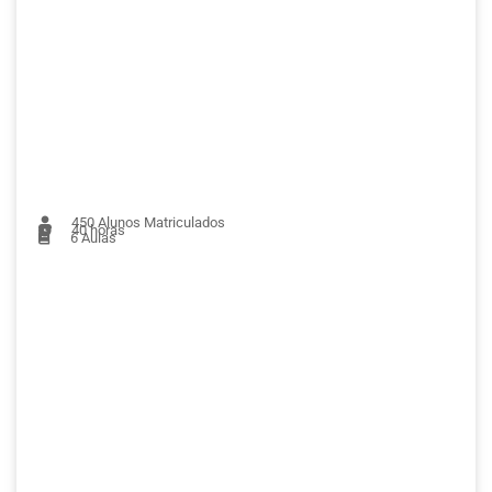
450
Alunos Matriculados
40 horas
6
Aulas