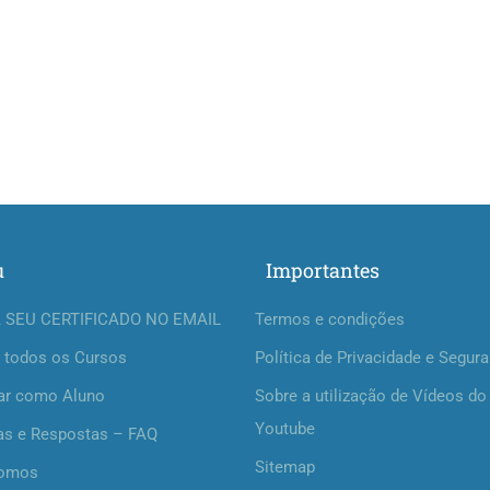
u
Importantes
 SEU CERTIFICADO NO EMAIL
Termos e condições
 todos os Cursos
Política de Privacidade e Segur
ar como Aluno
Sobre a utilização de Vídeos do
Youtube
as e Respostas – FAQ
Sitemap
omos