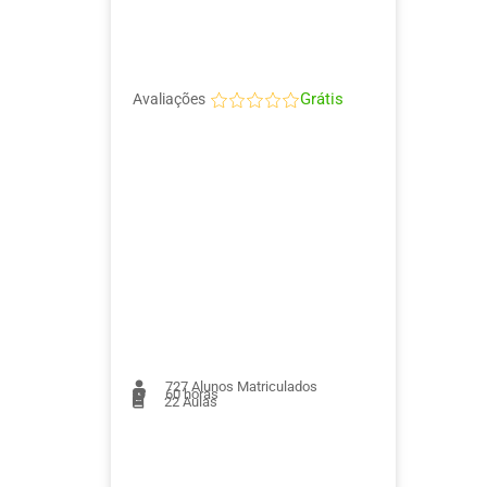
Grátis
Avaliações
727
Alunos Matriculados
60 horas
22
Aulas