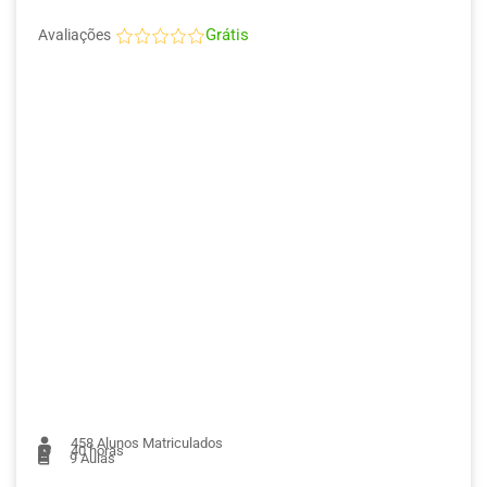
Grátis
Avaliações
458
Alunos Matriculados
40 horas
9
Aulas