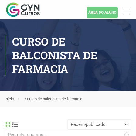
ÁREA DO ALUNO
CURSO DE
BALCONISTA DE
FARMACIA
Início
»
curso de balconista de farmacia