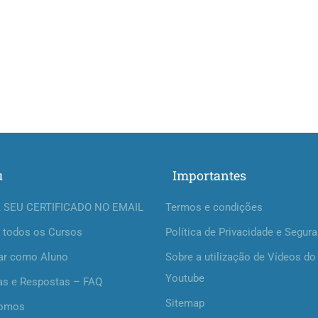
u
Importantes
 SEU CERTIFICADO NO EMAIL
Termos e condições
 todos os Cursos
Política de Privacidade e Segur
ar como Aluno
Sobre a utilização de Vídeos do
Youtube
as e Respostas – FAQ
Sitemap
omos