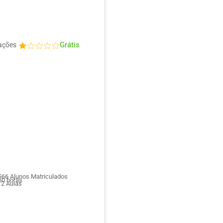
Grátis
ações
566
Alunos Matriculados
0 horas
12
Aulas