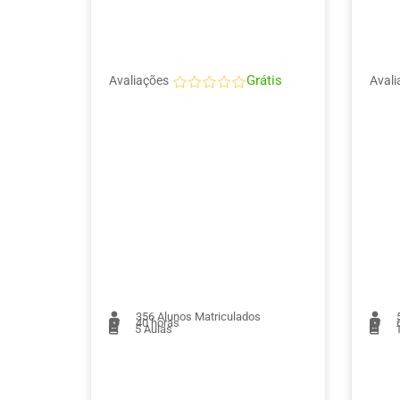
Grátis
Avaliações
Avali
356
Alunos Matriculados
40 horas
6
5
Aulas