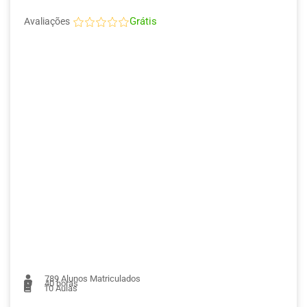
Grátis
Avaliações
789
Alunos Matriculados
40 horas
10
Aulas