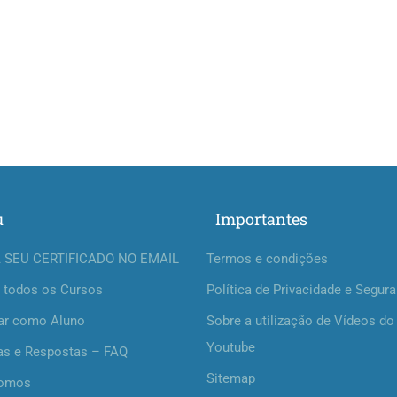
u
Importantes
 SEU CERTIFICADO NO EMAIL
Termos e condições
 todos os Cursos
Política de Privacidade e Segur
ar como Aluno
Sobre a utilização de Vídeos do
Youtube
as e Respostas – FAQ
Sitemap
omos