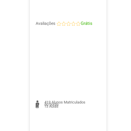
Grátis
Avaliações
413
Alunos Matriculados
60 horas
13
Aulas