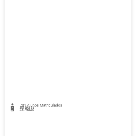
701
Alunos Matriculados
80 horas
28
Aulas