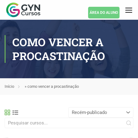
ÁREA DO ALUNO
COMO VENCER A
PROCASTINAÇÃO
Início
»
como vencer a procastinação