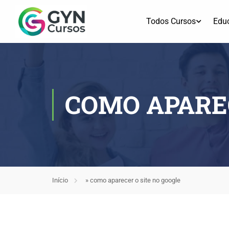
Todos Cursos
Edu
COMO APAREC
Início
»
como aparecer o site no google