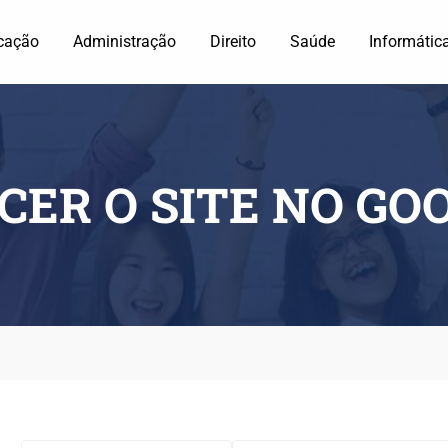
cação
Administração
Direito
Saúde
Informátic
ER O SITE NO GO