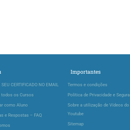
u
Importantes
 SEU CERTIFICADO NO EMAIL
Termos e condições
 todos os Cursos
Política de Privacidade e Segur
ar como Aluno
Sobre a utilização de Vídeos do
Youtube
as e Respostas – FAQ
Sitemap
omos