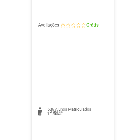
Grátis
Avaliações
636
Alunos Matriculados
40 horas
12
Aulas