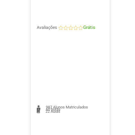
Grátis
Avaliações
987
Alunos Matriculados
60 horas
22
Aulas