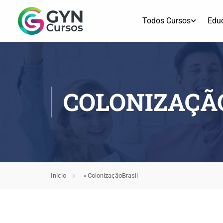
Todos Cursos
Edu
COLONIZAÇÃ
Início
»
ColonizaçãoBrasil