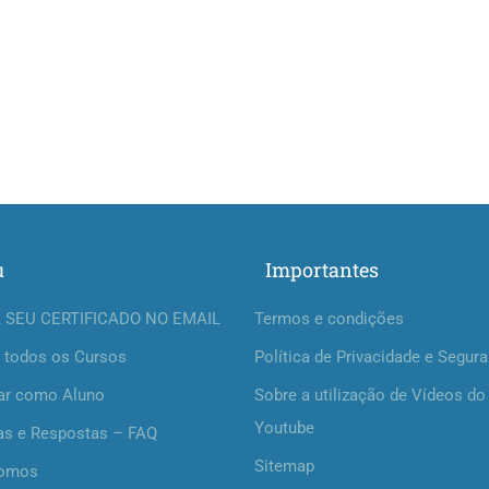
u
Importantes
 SEU CERTIFICADO NO EMAIL
Termos e condições
 todos os Cursos
Política de Privacidade e Segur
ar como Aluno
Sobre a utilização de Vídeos do
Youtube
as e Respostas – FAQ
Sitemap
omos