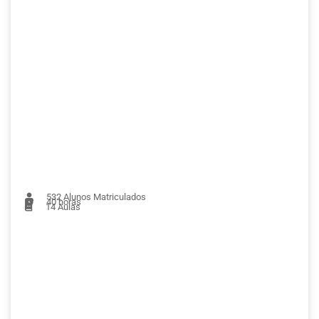
532
Alunos Matriculados
40 horas
14
Aulas