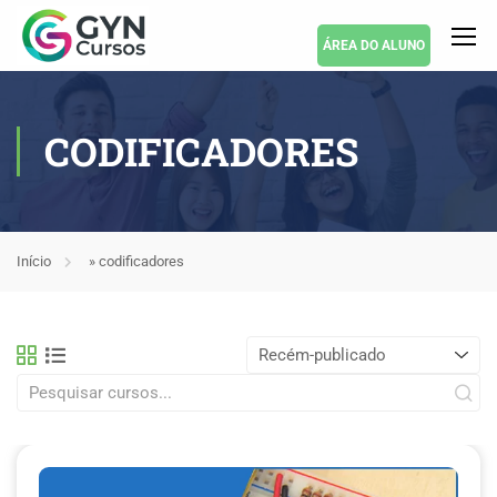
ÁREA DO ALUNO
CODIFICADORES
Início
»
codificadores