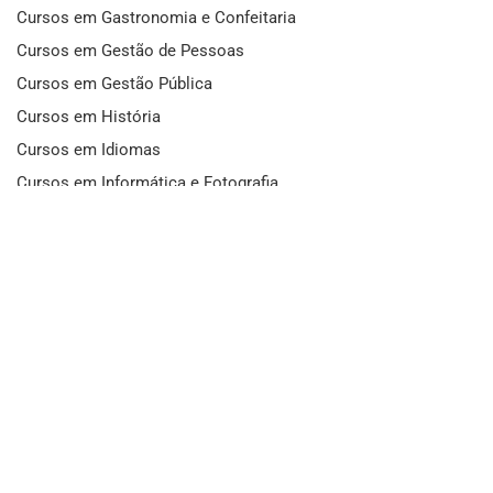
Cursos em Gastronomia e Confeitaria
Cursos em Gestão de Pessoas
Cursos em Gestão Pública
Cursos em História
Cursos em Idiomas
Cursos em Informática e Fotografia
Cursos em Letras
Cursos em Marketing
Cursos em Matemática
Cursos em Mecânica
Cursos em Medicina
Cursos em Meio Ambiente
Cursos em Moda e Beleza
Cursos em Música
Cursos em Odontologia