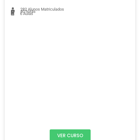
282
Alunos Matriculados
40 horas
6
Aulas
VER CURSO