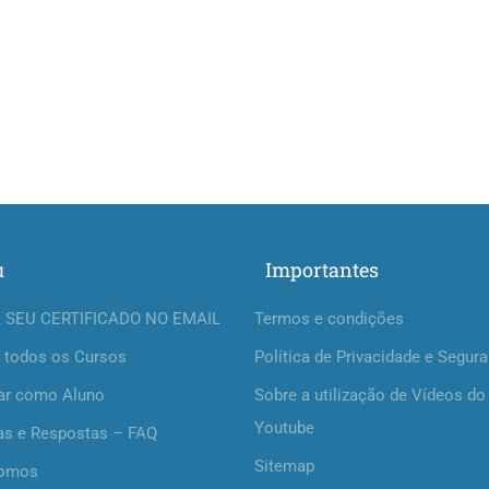
u
Importantes
 SEU CERTIFICADO NO EMAIL
Termos e condições
 todos os Cursos
Política de Privacidade e Segur
ar como Aluno
Sobre a utilização de Vídeos do
Youtube
as e Respostas – FAQ
Sitemap
omos