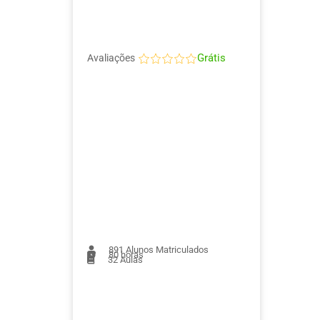
Grátis
Avaliações
891
Alunos Matriculados
80 horas
32
Aulas