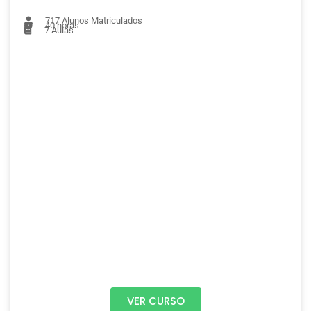
717
Alunos Matriculados
40 horas
7
Aulas
VER CURSO