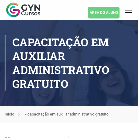
ÁREA DO ALUNO
CAPACITAÇÃO EM
AUXILIAR
ADMINISTRATIVO
GRATUITO
Início
»
capacitação em auxiliar administrativo gratuito