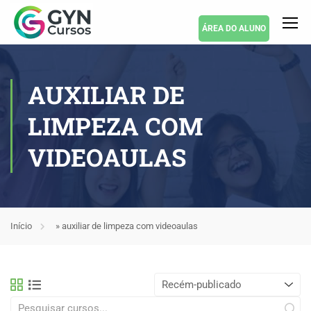
ÁREA DO ALUNO
AUXILIAR DE
LIMPEZA COM
VIDEOAULAS
Início
»
auxiliar de limpeza com videoaulas