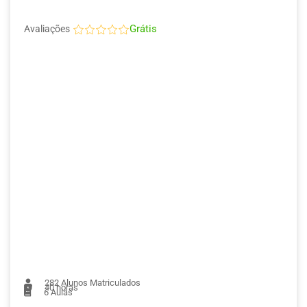
Grátis
Avaliações
282
Alunos Matriculados
40 horas
6
Aulas