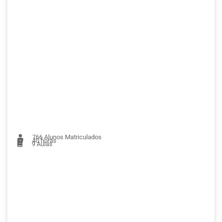
766
Alunos Matriculados
40 horas
9
Aulas