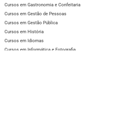
Cursos em Gastronomia e Confeitaria
Cursos em Gestão de Pessoas
Cursos em Gestão Pública
Cursos em História
Cursos em Idiomas
Cursos em Informática e Fotografia
Cursos em Letras
Cursos em Marketing
Cursos em Matemática
Cursos em Mecânica
Cursos em Medicina
Cursos em Meio Ambiente
Cursos em Moda e Beleza
Cursos em Música
Cursos em Odontologia